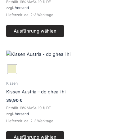
Optionen
Enthält 19% MwSt. 19 % DE
können
zzgl.
Versand
auf
Lieferzeit: ca. 2-3 Werktage
der
Produktseite
Ausführung wählen
gewählt
werden
Dieses
Produkt
weist
mehrere
Varianten
Kissen
auf.
Kissen Austria – do ghea i hi
Die
39,90
€
Optionen
Enthält 19% MwSt. 19 % DE
können
zzgl.
Versand
auf
Lieferzeit: ca. 2-3 Werktage
der
Produktseite
Ausführung wählen