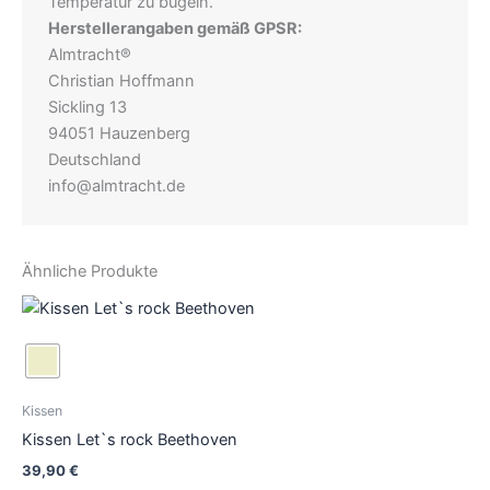
Temperatur zu bügeln.
Herstellerangaben gemäß GPSR:
Almtracht®
Christian Hoffmann
Sickling 13
94051 Hauzenberg
Deutschland
info@almtracht.de
Ähnliche Produkte
Dieses
Produkt
weist
mehrere
Varianten
Kissen
auf.
Kissen Let`s rock Beethoven
Die
39,90
€