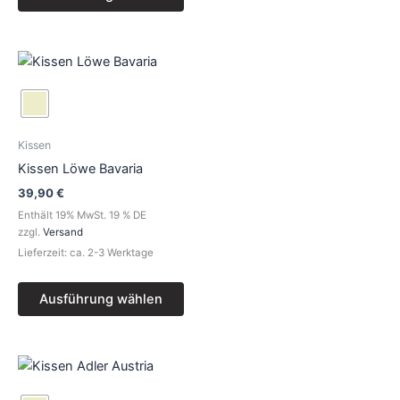
gewählt
werden
Dieses
Produkt
weist
mehrere
Varianten
Kissen
auf.
Kissen Löwe Bavaria
Die
39,90
€
Optionen
Enthält 19% MwSt. 19 % DE
können
zzgl.
Versand
auf
Lieferzeit: ca. 2-3 Werktage
der
Produktseite
Ausführung wählen
gewählt
werden
Dieses
Produkt