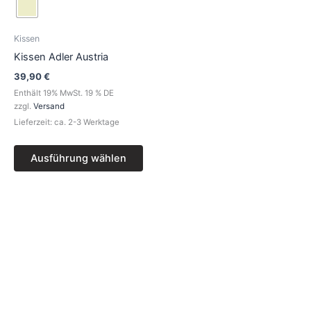
weist
mehrere
Varianten
Kissen
auf.
Kissen Adler Austria
Die
39,90
€
Optionen
Enthält 19% MwSt. 19 % DE
können
zzgl.
Versand
auf
Lieferzeit: ca. 2-3 Werktage
der
Produktseite
Ausführung wählen
gewählt
werden