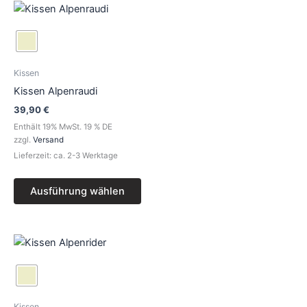
Dieses
Produkt
weist
mehrere
Varianten
Kissen
auf.
Kissen Alpenraudi
Die
39,90
€
Optionen
Enthält 19% MwSt. 19 % DE
können
zzgl.
Versand
auf
Lieferzeit: ca. 2-3 Werktage
der
Produktseite
Ausführung wählen
gewählt
werden
Dieses
Produkt
weist
mehrere
Kissen