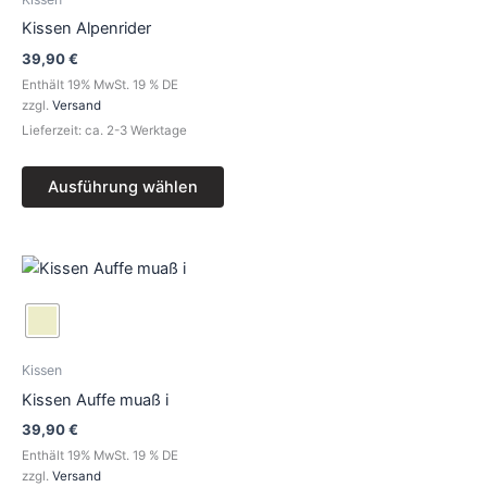
Varianten
auf.
Kissen Alpenrider
Die
39,90
€
Optionen
Enthält 19% MwSt. 19 % DE
können
zzgl.
Versand
auf
Lieferzeit: ca. 2-3 Werktage
der
Produktseite
Ausführung wählen
gewählt
werden
Dieses
Produkt
weist
mehrere
Varianten
Kissen
auf.
Kissen Auffe muaß i
Die
39,90
€
Optionen
Enthält 19% MwSt. 19 % DE
können
zzgl.
Versand