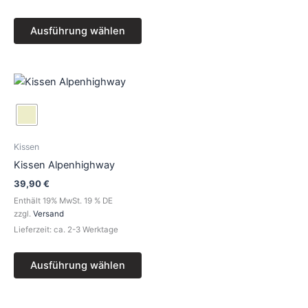
der
Produktseite
Ausführung wählen
gewählt
werden
Dieses
Produkt
weist
mehrere
Varianten
Kissen
auf.
Kissen Alpenhighway
Die
39,90
€
Optionen
Enthält 19% MwSt. 19 % DE
können
zzgl.
Versand
auf
Lieferzeit: ca. 2-3 Werktage
der
Produktseite
Ausführung wählen
gewählt
werden