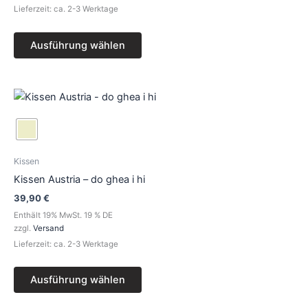
auf
Lieferzeit: ca. 2-3 Werktage
der
Produktseite
Ausführung wählen
gewählt
werden
Dieses
Produkt
weist
mehrere
Varianten
Kissen
auf.
Kissen Austria – do ghea i hi
Die
39,90
€
Optionen
Enthält 19% MwSt. 19 % DE
können
zzgl.
Versand
auf
Lieferzeit: ca. 2-3 Werktage
der
Produktseite
Ausführung wählen
gewählt