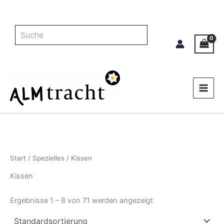
Zum
Inhalt
springen
Suche
Start
/
Spezielles
/ Kissen
Kissen
Ergebnisse 1 – 8 von 71 werden angezeigt