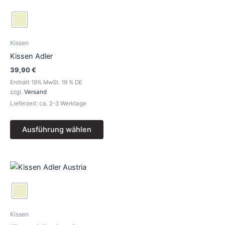
Kissen
Kissen Adler
39,90
€
Enthält 19% MwSt. 19 % DE
zzgl.
Versand
Lieferzeit: ca. 2-3 Werktage
Ausführung wählen
Dieses
Produkt
weist
mehrere
Varianten
Kissen