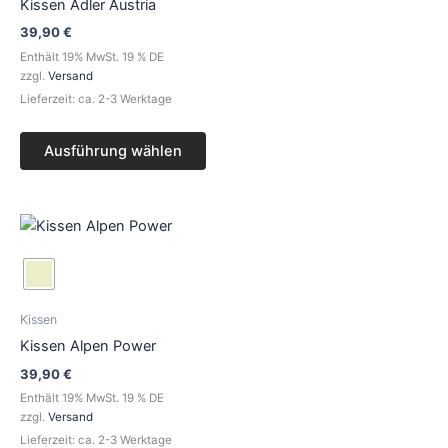
auf.
Kissen Adler Austria
Die
39,90
€
Optionen
Enthält 19% MwSt. 19 % DE
können
zzgl.
Versand
auf
Lieferzeit: ca. 2-3 Werktage
der
Produktseite
Ausführung wählen
gewählt
werden
Dieses
Produkt
weist
mehrere
Varianten
Kissen
auf.
Kissen Alpen Power
Die
39,90
€
Optionen
Enthält 19% MwSt. 19 % DE
können
zzgl.
Versand
auf
Lieferzeit: ca. 2-3 Werktage