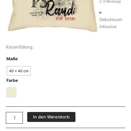
2-3 Werktage
Dekokissen
inklusive
Kissenfüllung.
Maße
40 x 40 cm
Farbe
In den Warenkorb