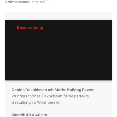
Artikelnummer:
Kiss-M210
Beschreibung
Rezensionen (0)
Pflegeempfehlung
Hersteller
Cooles Dekokissen mit Motiv: Bulldog Power
.
Wunderschönes Dekokissen fü die perfekte
Gestaltung im Wohnbereich!
Modell: 40 x 40 cm