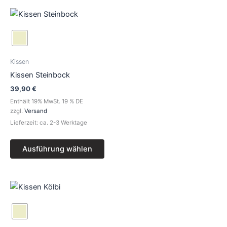
Dieses
Produkt
weist
mehrere
Varianten
Kissen
auf.
Kissen Steinbock
Die
39,90
€
Optionen
Enthält 19% MwSt. 19 % DE
können
zzgl.
Versand
auf
Lieferzeit: ca. 2-3 Werktage
der
Produktseite
Ausführung wählen
gewählt
werden
Dieses
Produkt
weist
mehrere