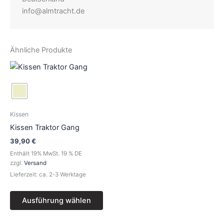
info@almtracht.de
Ähnliche Produkte
Dieses
Produkt
weist
mehrere
Varianten
Kissen
auf.
Kissen Traktor Gang
Die
39,90
€
Optionen
Enthält 19% MwSt. 19 % DE
können
zzgl.
Versand
auf
Lieferzeit: ca. 2-3 Werktage
der
Produktseite
Ausführung wählen
gewählt
werden