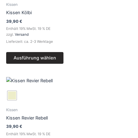
Varianten
Kissen
auf.
Kissen Kölbi
Die
39,90
€
Optionen
Enthält 19% MwSt. 19 % DE
können
zzgl.
Versand
auf
Lieferzeit: ca. 2-3 Werktage
der
Produktseite
Ausführung wählen
gewählt
werden
Dieses
Produkt
weist
mehrere
Varianten
Kissen
auf.
Kissen Revier Rebell
Die
39,90
€
Optionen
Enthält 19% MwSt. 19 % DE