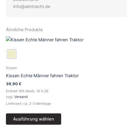
info@almtracht.de
Ähnliche Produkte
Dieses
Produkt
weist
mehrere
Varianten
Kissen
auf.
Kissen Echte Männer fahren Traktor
Die
39,90
€
Optionen
Enthält 19% MwSt. 19 % DE
können
zzgl.
Versand
auf
Lieferzeit: ca. 2-3 Werktage
der
Produktseite
Ausführung wählen
gewählt
werden