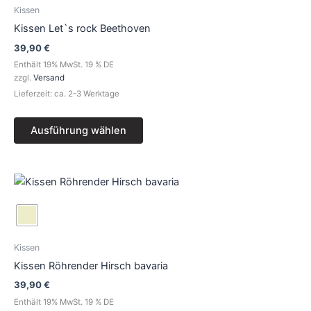
Varianten
Kissen
auf.
Kissen Let`s rock Beethoven
Die
39,90
€
Optionen
Enthält 19% MwSt. 19 % DE
können
zzgl.
Versand
auf
Lieferzeit: ca. 2-3 Werktage
der
Produktseite
Ausführung wählen
gewählt
werden
Dieses
Produkt
weist
mehrere
Varianten
Kissen
auf.
Kissen Röhrender Hirsch bavaria
Die
39,90
€
Optionen
Enthält 19% MwSt. 19 % DE