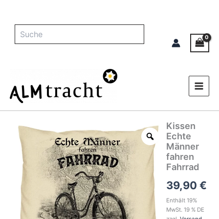
Zum
Inhalt
springen
Suche
Kissen
Kissen
Echte
Echte
Männer
Männer
fahren
fahren
Fahrrad
Fahrrad
Menge
39,90
€
Enthält 19%
MwSt. 19 % DE