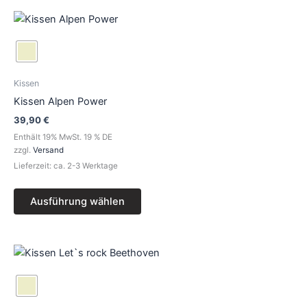
Dieses
Produkt
weist
mehrere
Varianten
Kissen
auf.
Kissen Alpen Power
Die
39,90
€
Optionen
Enthält 19% MwSt. 19 % DE
können
zzgl.
Versand
auf
Lieferzeit: ca. 2-3 Werktage
der
Produktseite
Ausführung wählen
gewählt
werden
Dieses
Produkt
weist
mehrere