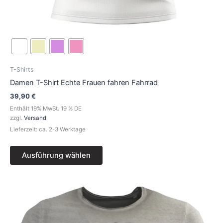
T-Shirts
Damen T-Shirt Echte Frauen fahren Fahrrad
39,90
€
Enthält 19% MwSt. 19 % DE
zzgl.
Versand
Lieferzeit: ca. 2-3 Werktage
Ausführung wählen
Preisspanne:
Dieses
39,90 €
Produkt
bis
49,90 €
weist