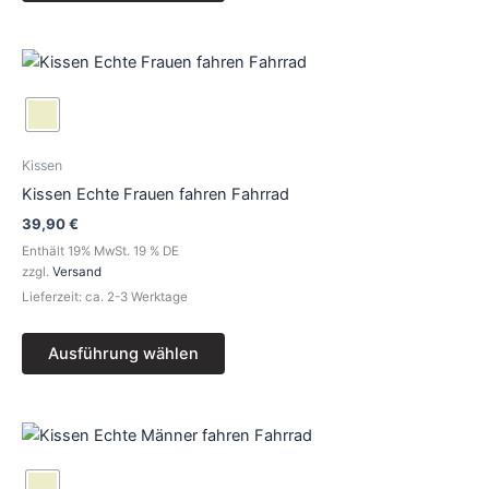
gewählt
werden
Dieses
Produkt
weist
mehrere
Varianten
Kissen
auf.
Kissen Echte Frauen fahren Fahrrad
Die
39,90
€
Optionen
Enthält 19% MwSt. 19 % DE
können
zzgl.
Versand
auf
Lieferzeit: ca. 2-3 Werktage
der
Produktseite
Ausführung wählen
gewählt
werden
Dieses
Produkt
weist