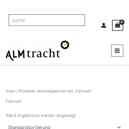
Zum
Inhalt
springen
Suche
Start
/ Produkte verschlagwortet mit „Fahrrad“
Fahrrad
Alle 6 Ergebnisse werden angezeigt