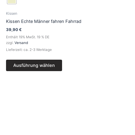
mehrere
Varianten
Kissen
auf.
Kissen Echte Männer fahren Fahrrad
Die
39,90
€
Optionen
Enthält 19% MwSt. 19 % DE
können
zzgl.
Versand
auf
Lieferzeit: ca. 2-3 Werktage
der
Produktseite
Ausführung wählen
gewählt
werden