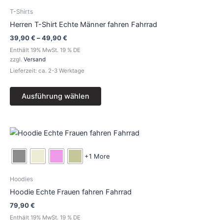
T-Shirts
Herren T-Shirt Echte Männer fahren Fahrrad
39,90
€
–
49,90
€
Enthält 19% MwSt. 19 % DE
zzgl.
Versand
Lieferzeit: ca. 2-3 Werktage
Ausführung wählen
Dieses
Produkt
weist
+1 More
mehrere
Varianten
Hoodies
auf.
Hoodie Echte Frauen fahren Fahrrad
Die
79,90
€
Optionen
Enthält 19% MwSt. 19 % DE