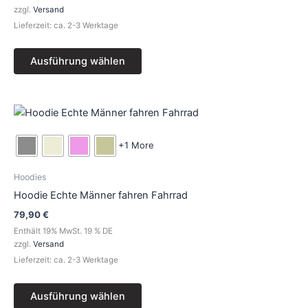
können
zzgl.
Versand
auf
Lieferzeit: ca. 2-3 Werktage
der
Produktseite
Ausführung wählen
gewählt
werden
Dieses
Produkt
weist
+1 More
mehrere
Varianten
Hoodies
auf.
Hoodie Echte Männer fahren Fahrrad
Die
79,90
€
Optionen
Enthält 19% MwSt. 19 % DE
können
zzgl.
Versand
auf
Lieferzeit: ca. 2-3 Werktage
der
Produktseite
Ausführung wählen