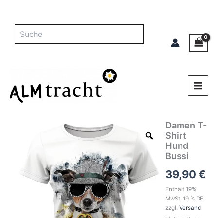
Zum
Inhalt
springen
Suche
Damen T-
Damen
T-
Shirt
Shirt
Hund
Hund
Bussi
Bussi
39,90
€
Menge
Enthält 19%
MwSt. 19 % DE
zzgl.
Versand