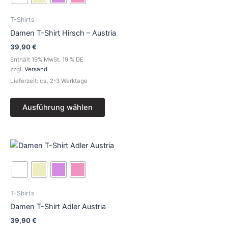
mehrere
Varianten
T-Shirts
auf.
Damen T-Shirt Hirsch – Austria
Die
39,90
€
Optionen
Enthält 19% MwSt. 19 % DE
können
zzgl.
Versand
auf
Lieferzeit: ca. 2-3 Werktage
der
Produktseite
Ausführung wählen
gewählt
werden
Dieses
Produkt
weist
mehrere
Varianten
T-Shirts
auf.
Damen T-Shirt Adler Austria
Die
39,90
€