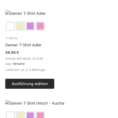
werden
Dieses
Produkt
weist
mehrere
Varianten
T-Shirts
auf.
Damen T-Shirt Adler
Die
39,90
€
Optionen
Enthält 19% MwSt. 19 % DE
können
zzgl.
Versand
auf
Lieferzeit: ca. 2-3 Werktage
der
Produktseite
Ausführung wählen
gewählt
werden
Dieses
Produkt
weist