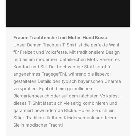
Hersteller
Größentabellen
Frauen Trachtenshirt mit Motiv: Hund Bussi
.
Unser Damen Trachten T-Shirt ist die perfekte Wahl
für Freizeit und Volksfeste. Mit traditionellem Design
und einem modernen, detailreichen Motiv vereint es
Komfort und Stil. Der hochwertige Stoff sorgt für
angenehmes Tragegefühl, während die liebevoll
gestalteten Details den typisch bayerischen Charme
versprühen. Egal ob beim gemütlichen
Biergartenbesuch oder auf dem nächsten Volksfest –
dieses T-Shirt lässt sich vielseitig kombinieren und
garantiert bewundernde Blicke. Holen Sie sich ein
Stück Tradition für Ihren Kleiderschrank und feiern
Sie in modischer Tracht!