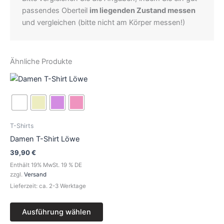
passendes Oberteil
im liegenden Zustand messen
und vergleichen (bitte nicht am Körper messen!)
Ähnliche Produkte
Dieses
Produkt
weist
mehrere
Varianten
T-Shirts
auf.
Damen T-Shirt Löwe
Die
39,90
€
Optionen
Enthält 19% MwSt. 19 % DE
können
zzgl.
Versand
auf
Lieferzeit: ca. 2-3 Werktage
der
Produktseite
Ausführung wählen
gewählt