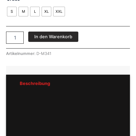
S
M
L
XL
XXL
In den Warenkorb
Artikelnummer:
D-M341
Beschreibung
Rezensionen (0)
Pflegeempfehlung