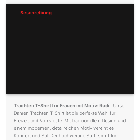
Beschreibung
Rezensionen (0)
Pflegeempfehlung
Hersteller
Größentabellen
Trachten T-Shirt für Frauen mit Motiv: Rudi
. Unser
Damen Trachten T-Shirt ist die perfekte Wahl für
Freizeit und Volksfeste. Mit traditionellem Design und
einem modernen, detailreichen Motiv vereint es
Komfort und Stil. Der hochwertige Stoff sorgt für