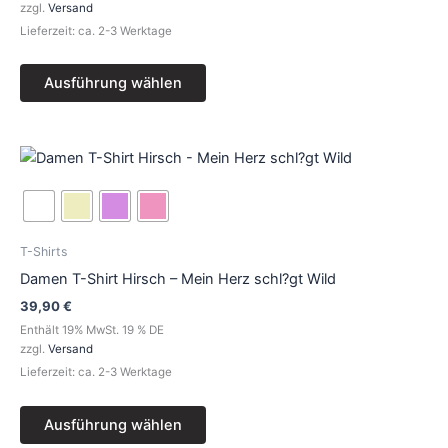
können
zzgl.
Versand
auf
Lieferzeit: ca. 2-3 Werktage
der
Produktseite
Ausführung wählen
gewählt
werden
Dieses
Produkt
weist
mehrere
Varianten
T-Shirts
auf.
Damen T-Shirt Hirsch – Mein Herz schl?gt Wild
Die
39,90
€
Optionen
Enthält 19% MwSt. 19 % DE
können
zzgl.
Versand
auf
Lieferzeit: ca. 2-3 Werktage
der
Produktseite
Ausführung wählen
gewählt