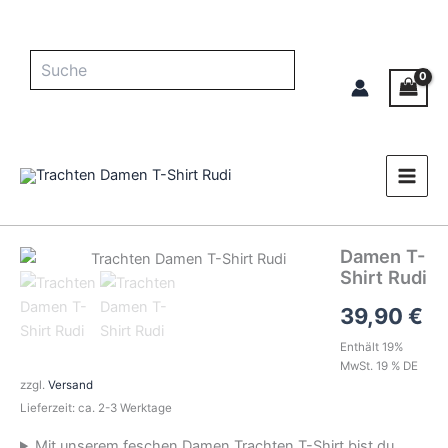
Zum
Inhalt
springen
Suche
Damen T-
Damen
T-
Shirt Rudi
Shirt
39,90
€
Rudi
Menge
Enthält 19%
MwSt. 19 % DE
zzgl.
Versand
Lieferzeit: ca. 2-3 Werktage
Mit unserem feschen Damen Trachten T-Shirt bist du