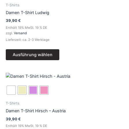
Varianten
T-Shirts
auf.
Damen T-Shirt Ludwig
Die
39,90
€
Optionen
Enthält 19% MwSt. 19 % DE
können
zzgl.
Versand
auf
Lieferzeit: ca. 2-3 Werktage
der
Produktseite
Ausführung wählen
gewählt
werden
Dieses
Produkt
weist
mehrere
Varianten
T-Shirts
auf.
Damen T-Shirt Hirsch – Austria
Die
39,90
€
Optionen
Enthält 19% MwSt. 19 % DE