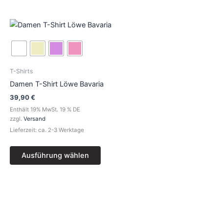
werden
Dieses
Produkt
weist
mehrere
Varianten
T-Shirts
auf.
Damen T-Shirt Löwe Bavaria
Die
39,90
€
Optionen
Enthält 19% MwSt. 19 % DE
können
zzgl.
Versand
auf
Lieferzeit: ca. 2-3 Werktage
der
Produktseite
Ausführung wählen
gewählt
werden