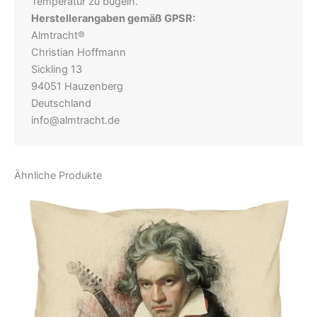
Temperatur zu bügeln.
Herstellerangaben gemäß GPSR:
Almtracht®
Christian Hoffmann
Sickling 13
94051 Hauzenberg
Deutschland
info@almtracht.de
Ähnliche Produkte
Dieses
Produkt
weist
mehrere
Varianten
auf.
Die