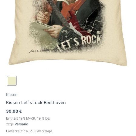
Optionen
können
auf
der
Produktseite
gewählt
werden
Kissen
Kissen Let`s rock Beethoven
39,90
€
Enthält 19% MwSt. 19 % DE
zzgl.
Versand
Lieferzeit: ca. 2-3 Werktage