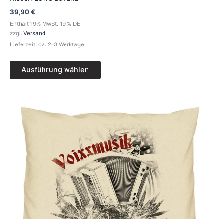
39,90
€
Enthält 19% MwSt. 19 % DE
zzgl.
Versand
Lieferzeit: ca. 2-3 Werktage
Ausführung wählen
Dieses
Produkt
weist
mehrere
Varianten
auf.
Die
Optionen
können
auf