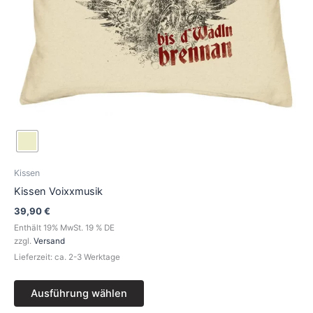
der
Produktseite
gewählt
werden
Kissen
Kissen Voixxmusik
39,90
€
Enthält 19% MwSt. 19 % DE
zzgl.
Versand
Lieferzeit: ca. 2-3 Werktage
Ausführung wählen