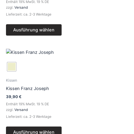
Optionen
Enthält 19% MwSt. 19 % DE
können
zzgl.
Versand
auf
Lieferzeit: ca. 2-3 Werktage
der
Produktseite
Ausführung wählen
gewählt
werden
Dieses
Produkt
weist
mehrere
Varianten
Kissen
auf.
Kissen Franz Joseph
Die
39,90
€
Optionen
Enthält 19% MwSt. 19 % DE
können
zzgl.
Versand
auf
Lieferzeit: ca. 2-3 Werktage
der
Produktseite
Ausführung wählen