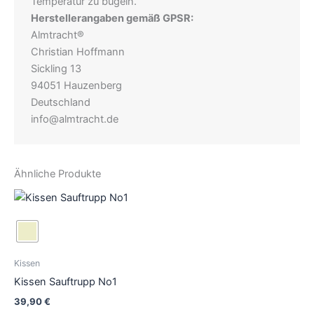
Temperatur zu bügeln.
Herstellerangaben gemäß GPSR:
Almtracht®
Christian Hoffmann
Sickling 13
94051 Hauzenberg
Deutschland
info@almtracht.de
Ähnliche Produkte
Dieses
Produkt
weist
mehrere
Varianten
Kissen
auf.
Kissen Sauftrupp No1
Die
39,90
€