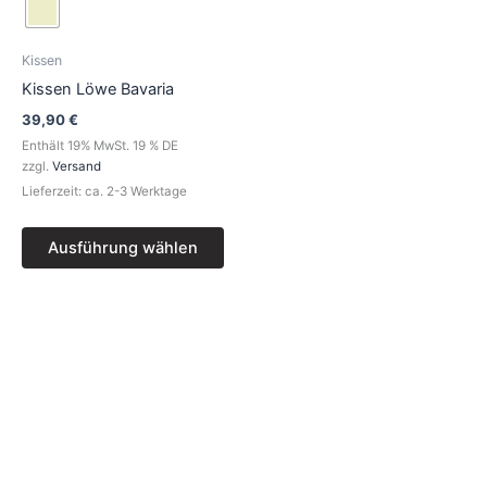
weist
mehrere
Varianten
Kissen
auf.
Kissen Löwe Bavaria
Die
39,90
€
Optionen
Enthält 19% MwSt. 19 % DE
können
zzgl.
Versand
auf
Lieferzeit: ca. 2-3 Werktage
der
Produktseite
Ausführung wählen
gewählt
werden