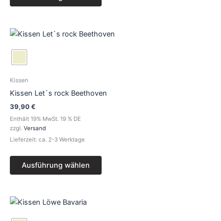
gewählt
werden
Dieses
Produkt
weist
mehrere
Varianten
Kissen
auf.
Kissen Let`s rock Beethoven
Die
39,90
€
Optionen
Enthält 19% MwSt. 19 % DE
können
zzgl.
Versand
auf
Lieferzeit: ca. 2-3 Werktage
der
Produktseite
Ausführung wählen
gewählt
werden
Dieses
Produkt