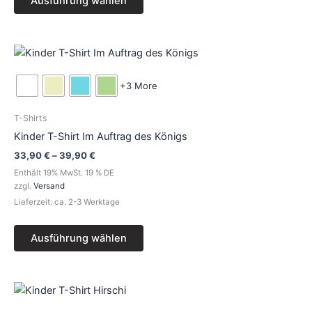
Ausführung wählen
gewählt
werden
Preisspanne:
Dieses
33,90 €
Produkt
bis
39,90 €
weist
+3 More
mehrere
Varianten
T-Shirts
auf.
Kinder T-Shirt Im Auftrag des Königs
Die
33,90
€
–
39,90
€
Optionen
Enthält 19% MwSt. 19 % DE
können
zzgl.
Versand
auf
Lieferzeit: ca. 2-3 Werktage
der
Produktseite
Ausführung wählen
gewählt
werden
Preisspanne:
Dieses
33,90 €
Produkt
bis