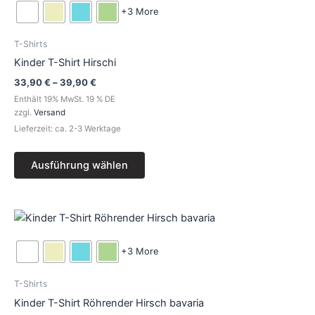
39,90 €
weist
+3 More
mehrere
Varianten
T-Shirts
auf.
Kinder T-Shirt Hirschi
Die
33,90
€
–
39,90
€
Optionen
Enthält 19% MwSt. 19 % DE
können
zzgl.
Versand
auf
Lieferzeit: ca. 2-3 Werktage
der
Produktseite
Ausführung wählen
gewählt
werden
Preisspanne:
Dieses
33,90 €
Produkt
bis
39,90 €
weist
+3 More
mehrere
Varianten
T-Shirts
auf.
Kinder T-Shirt Röhrender Hirsch bavaria