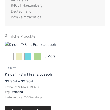
94051 Hauzenberg
Deutschland
info@almtracht.de
Ähnliche Produkte
Preisspanne:
Dieses
33,90 €
Produkt
bis
39,90 €
weist
+3 More
mehrere
Varianten
T-Shirts
auf.
Kinder T-Shirt Franz Joseph
Die
33,90
€
–
39,90
€
Optionen
Enthält 19% MwSt. 19 % DE
können
zzgl.
Versand
auf
Lieferzeit: ca. 2-3 Werktage
der
Produktseite