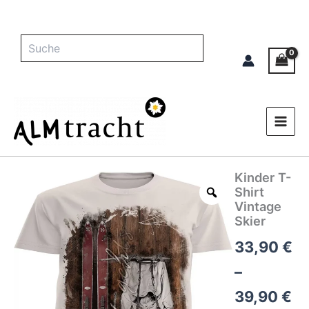
Zum
Inhalt
springen
Suche
Kinder T-
Kinder
Pr
T-
Shirt
Shirt
33
Vintage
Vintage
Skier
bi
Skier
33,90
€
Menge
39
–
39,90
€