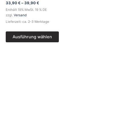
Die
33,90
€
–
39,90
€
Optionen
Enthält 19% MwSt. 19 % DE
können
zzgl.
Versand
auf
Lieferzeit: ca. 2-3 Werktage
der
Produktseite
Ausführung wählen
gewählt
werden