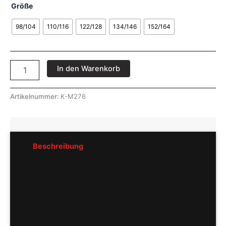
Größe
98/104
110/116
122/128
134/146
152/164
In den Warenkorb
Artikelnummer:
K-M276
Beschreibung
Rezensionen (0)
Pflegeempfehlung