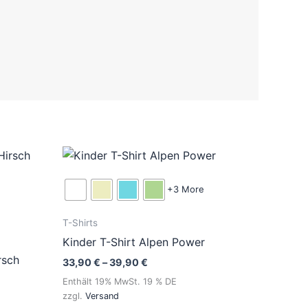
:
Preisspanne:
eses
Dieses
33,90 €
odukt
Produkt
bis
39,90 €
st
weist
+3 More
hrere
mehrere
T-Shirts
ianten
Varianten
Kinder T-Shirt Alpen Power
.
auf.
rsch
e
Die
33,90
€
–
39,90
€
tionen
Optionen
Enthält 19% MwSt. 19 % DE
zzgl.
Versand
nnen
können