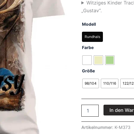
Witziges Kinder Trac
„Gustav“.
Modell
Rundhals
Farbe
Größe
98/104
110/116
122/12
In den Wa
Artikelnummer:
K-M373