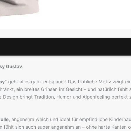
legeempfehlung
Hersteller
asy Gustav
.
sy“
geht alles ganz entspannt! Das fröhliche Motiv zeigt ei
hränkt, ein breites Grinsen im Gesicht – und natürlich fehl
re Design bringt Tradition, Humor und Alpenfeeling perfek
olle
, angenehm weich und ideal für empfindliche Kinderha
ern fühlt sich auch super angenehm an – ohne harte Kanten o