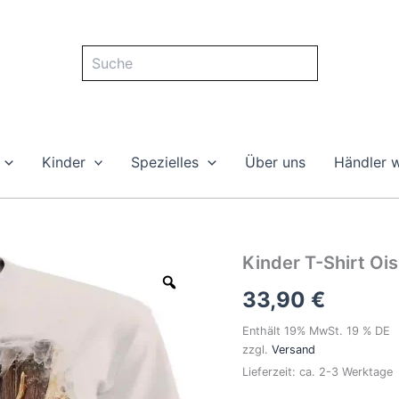
Suche
Kinder
Spezielles
Über uns
Händler 
Kinder
Kinder T-Shirt Oi
T-
33,90
€
Shirt
Ois
Easy
Enthält 19% MwSt. 19 % DE
Gustav
zzgl.
Versand
Menge
Lieferzeit: ca. 2-3 Werktage