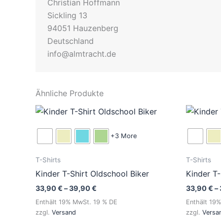
Christian Hoffmann
Sickling 13
94051 Hauzenberg
Deutschland
info@almtracht.de
Ähnliche Produkte
Preisspanne:
Dieses
33,90 €
Produkt
bis
39,90 €
weist
+3 More
mehrere
T-Shirts
T-Shirts
Varianten
Kinder T-Shirt Oldschool Biker
Kinder T
auf.
Die
33,90
€
–
39,90
€
33,90
€
–
Optionen
Enthält 19% MwSt. 19 % DE
Enthält 19
zzgl.
Versand
zzgl.
Versa
können