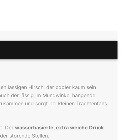
nen lässigen Hirsch, der cooler kaum sein
t auch der lässig im Mundwinkel hängende
t zusammen und sorgt bei kleinen Trachtenfans
ut. Der
wasserbasierte, extra weiche Druck
der störende Stellen.