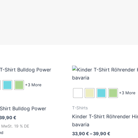
Preisspanne:
Preisspanne
Dieses
Di
33,90 €
33,90 €
Produkt
Pr
bis
bis
39,90 €
39,90 €
weist
wei
+3 More
mehrere
me
+3 More
Varianten
Var
T-Shirts
-Shirt Bulldog Power
auf.
auf
Kinder T-Shirt Röhrender Hi
Die
Di
39,90
€
bavaria
Optionen
Op
% MwSt. 19 % DE
nd
können
kö
33,90
€
–
39,90
€