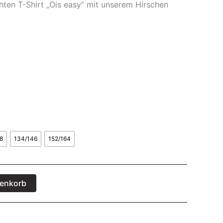
hten T-Shirt „Ois easy“ mit unserem Hirschen
8
134/146
152/164
renkorb