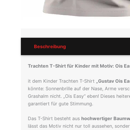
Beschreibung
Rezensionen (0)
Pf
Trachten T-Shirt für Kinder mit Motiv: Ois E
it dem Kinder Trachten T-Shirt
„Gustav Ois Ea
könnte: Sonnenbrille auf der Nase, Arme versc
Grashalm nicht. „Ois Easy“ eben! Dieses heite
garantiert für gute Stimmung.
Das T-Shirt besteht aus
hochwertiger Baumw
lässt das Motiv nicht nur toll aussehen, sond