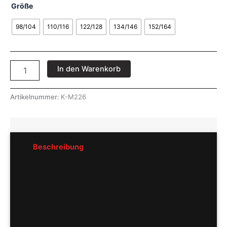
Größe
98/104
110/116
122/128
134/146
152/164
In den Warenkorb
Artikelnummer:
K-M226
Beschreibung
Rezensionen (0)
Pflegeempfehlung