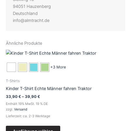
94051 Hauzenberg
Deutschland
info@almtracht.de
Ähnliche Produkte
Preisspanne:
Dieses
33,90 €
Produkt
bis
39,90 €
weist
+3 More
mehrere
Varianten
T-Shirts
auf.
Kinder T-Shirt Echte Männer fahren Traktor
Die
33,90
€
–
39,90
€
Optionen
Enthält 19% MwSt. 19 % DE
können
zzgl.
Versand
auf
Lieferzeit: ca. 2-3 Werktage
der
Produktseite