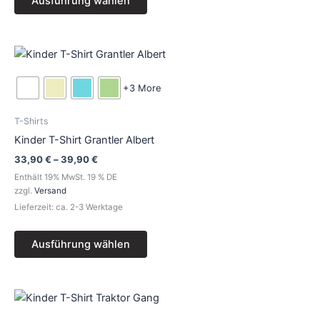
Ausführung wählen
gewählt
werden
Preisspanne:
Dieses
33,90 €
Produkt
bis
39,90 €
weist
+3 More
mehrere
Varianten
T-Shirts
auf.
Kinder T-Shirt Grantler Albert
Die
33,90
€
–
39,90
€
Optionen
Enthält 19% MwSt. 19 % DE
können
zzgl.
Versand
auf
Lieferzeit: ca. 2-3 Werktage
der
Produktseite
Ausführung wählen
gewählt
werden
Preisspanne:
Dieses
33,90 €
Produkt
bis