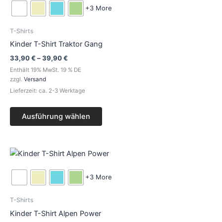
39,90 €
weist
+3 More
mehrere
Varianten
T-Shirts
auf.
Kinder T-Shirt Traktor Gang
Die
33,90
€
–
39,90
€
Optionen
Enthält 19% MwSt. 19 % DE
können
zzgl.
Versand
auf
Lieferzeit: ca. 2-3 Werktage
der
Produktseite
Ausführung wählen
gewählt
werden
Preisspanne:
Dieses
33,90 €
Produkt
bis
39,90 €
weist
+3 More
mehrere
Varianten
T-Shirts
auf.
Kinder T-Shirt Alpen Power