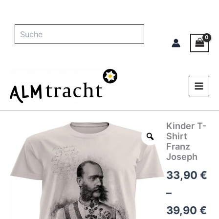
Zum
Inhalt
springen
Suche
Kinder T-
Kinder
Pr
T-
Shirt
Shirt
33
Franz
Franz
Joseph
bi
Joseph
33,90
€
Menge
39
–
39,90
€