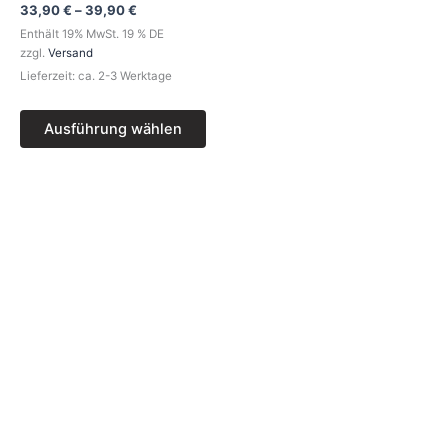
Die
33,90
€
–
39,90
€
Optionen
Enthält 19% MwSt. 19 % DE
können
zzgl.
Versand
auf
Lieferzeit: ca. 2-3 Werktage
der
Produktseite
Ausführung wählen
gewählt
werden