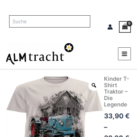
Zum
Inhalt
springen
Suche
Kinder T-
Kinder
Pr
T-
Shirt
Shirt
33
Traktor –
Traktor
Die
bi
-
Legende
Die
39
33,90
€
Legende
Menge
–