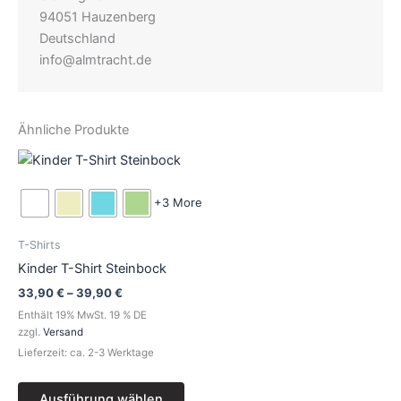
94051 Hauzenberg
Deutschland
info@almtracht.de
Ähnliche Produkte
Preisspanne:
Dieses
33,90 €
Produkt
bis
39,90 €
weist
+3 More
mehrere
Varianten
T-Shirts
auf.
Kinder T-Shirt Steinbock
Die
33,90
€
–
39,90
€
Optionen
Enthält 19% MwSt. 19 % DE
können
zzgl.
Versand
auf
Lieferzeit: ca. 2-3 Werktage
der
Produktseite
Ausführung wählen