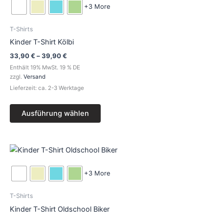
39,90 €
weist
+3 More
mehrere
Varianten
T-Shirts
auf.
Kinder T-Shirt Kölbi
Die
33,90
€
–
39,90
€
Optionen
Enthält 19% MwSt. 19 % DE
können
zzgl.
Versand
auf
Lieferzeit: ca. 2-3 Werktage
der
Produktseite
Ausführung wählen
gewählt
werden
Preisspanne:
Dieses
33,90 €
Produkt
bis
39,90 €
weist
+3 More
mehrere
Varianten
T-Shirts
auf.
Kinder T-Shirt Oldschool Biker