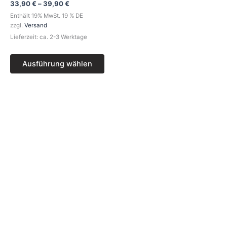
Die
33,90
€
–
39,90
€
Optionen
Enthält 19% MwSt. 19 % DE
können
zzgl.
Versand
auf
Lieferzeit: ca. 2-3 Werktage
der
Produktseite
Ausführung wählen
gewählt
werden