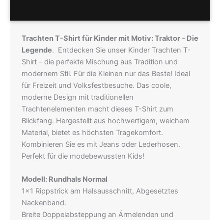
Hersteller
Trachten T-Shirt für Kinder mit Motiv: Traktor – Die
Legende
. Entdecken Sie unser Kinder Trachten T-
Shirt – die perfekte Mischung aus Tradition und
modernem Stil. Für die Kleinen nur das Beste! Ideal
für Freizeit und Volksfestbesuche. Das coole,
moderne Design mit traditionellen
Trachtenelementen macht dieses T-Shirt zum
Blickfang. Hergestellt aus hochwertigem, weichem
Material, bietet es höchsten Tragekomfort.
Kombinieren Sie es mit Jeans oder Lederhosen.
Perfekt für die modebewussten Kids!
Modell: Rundhals Normal
1×1 Rippstrick am Halsausschnitt, Abgesetztes
Nackenband.
Breite Doppelabsteppung an Ärmelenden und