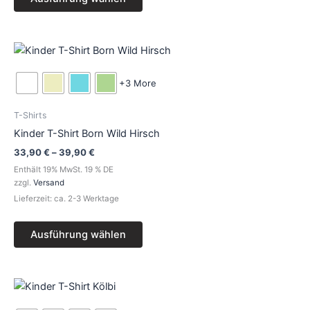
gewählt
werden
Preisspanne:
Dieses
33,90 €
Produkt
bis
39,90 €
weist
+3 More
mehrere
Varianten
T-Shirts
auf.
Kinder T-Shirt Born Wild Hirsch
Die
33,90
€
–
39,90
€
Optionen
Enthält 19% MwSt. 19 % DE
können
zzgl.
Versand
auf
Lieferzeit: ca. 2-3 Werktage
der
Produktseite
Ausführung wählen
gewählt
werden
Preisspanne:
Dieses
33,90 €
Produkt
bis