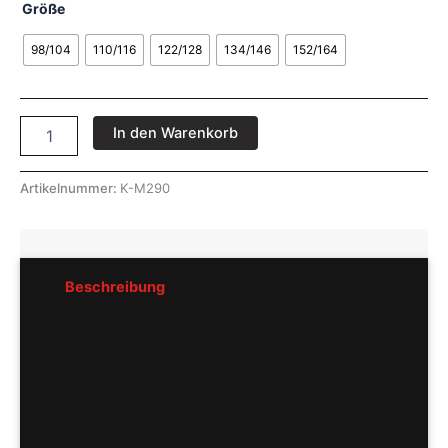
Größe
98/104
110/116
122/128
134/146
152/164
In den Warenkorb
Artikelnummer:
K-M290
Beschreibung
Rezensionen (0)
Pflegeempfehlung