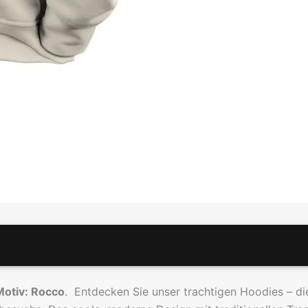
legeempfehlung
Hersteller
Größentabellen
Motiv: Rocco
. Entdecken Sie unser trachtigen Hoodies – di