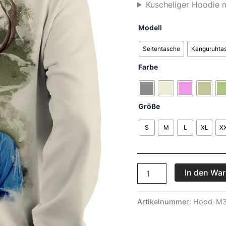
Kuscheliger Hoodie m
Modell
Seitentasche
Kanguruhta
Farbe
Größe
S
M
L
XL
X
In den Wa
Artikelnummer:
Hood-M