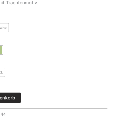
it Trachtenmotiv.
sche
XL
renkorb
344