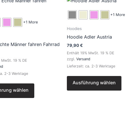
Dieses
Di
Produkt
Pr
weist
wei
+1 More
mehrere
me
+1 More
Hoodies
Varianten
Var
Hoodie Adler Austria
auf.
auf
chte Männer fahren Fahrrad
Die
Di
79,90
€
Optionen
Op
Enthält 19% MwSt. 19 % DE
zzgl.
Versand
können
kö
% MwSt. 19 % DE
Lieferzeit: ca. 2-3 Werktage
nd
auf
auf
 ca. 2-3 Werktage
der
de
Produktseite
Pro
Ausführung wählen
gewählt
ge
hrung wählen
werden
we