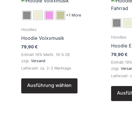
Dieses
Produkt
weist
+1 More
mehrere
Hoodies
Varianten
Hoodies
Hoodie Voixxmusik
auf.
Hoodie E
Die
79,90
€
Optionen
79,90
€
Enthält 19% MwSt. 19 % DE
zzgl.
Versand
können
Enthält 19
Lieferzeit: ca. 2-3 Werktage
zzgl.
Versa
auf
Lieferzeit:
der
Produktseite
Ausführung wählen
gewählt
Ausfü
werden