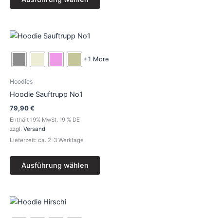
gewählt
werden
Dieses
Produkt
weist
+1 More
mehrere
Varianten
Hoodies
auf.
Hoodie Sauftrupp No1
Die
79,90
€
Optionen
Enthält 19% MwSt. 19 % DE
können
zzgl.
Versand
auf
Lieferzeit: ca. 2-3 Werktage
der
Produktseite
Ausführung wählen
gewählt
werden
Dieses
Produkt