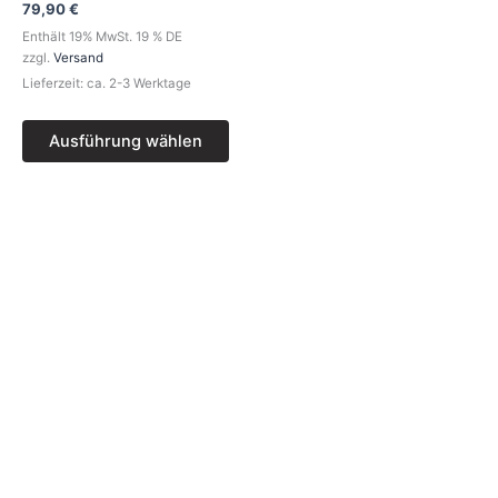
Die
79,90
€
Optionen
Enthält 19% MwSt. 19 % DE
können
zzgl.
Versand
auf
Lieferzeit: ca. 2-3 Werktage
der
Produktseite
Ausführung wählen
gewählt
werden