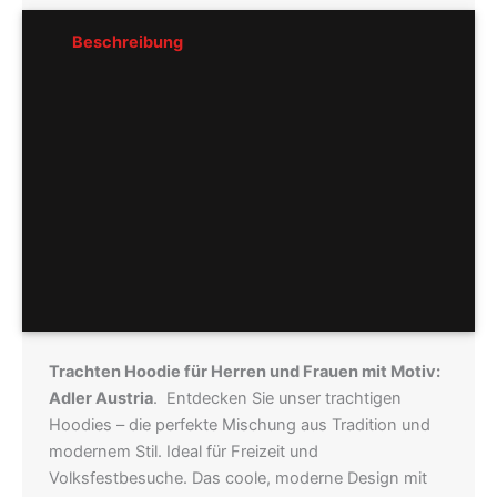
Beschreibung
Rezensionen (0)
Pflegeempfehlung
Hersteller
Größentabellen
Trachten Hoodie für Herren und Frauen mit Motiv:
Adler Austria
. Entdecken Sie unser trachtigen
Hoodies – die perfekte Mischung aus Tradition und
modernem Stil. Ideal für Freizeit und
Volksfestbesuche. Das coole, moderne Design mit