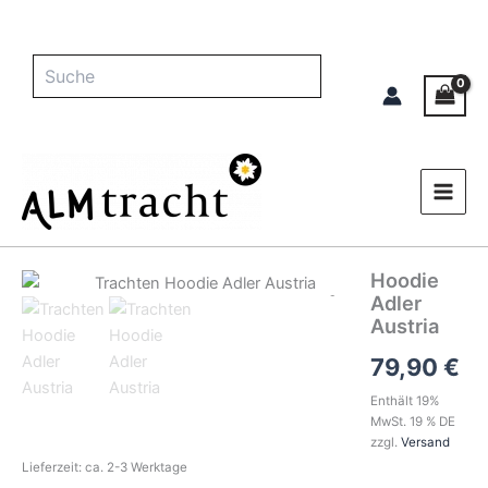
Zum
Inhalt
springen
Suche
Hoodie
Hoodie
Adler
Adler
Austria
Austria
Menge
79,90
€
Enthält 19%
MwSt. 19 % DE
zzgl.
Versand
Lieferzeit: ca. 2-3 Werktage