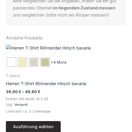
Bitte vergleichen Sie die Angaben, indem Sie ein gut
passendes Oberteil
im liegenden Zustand messen
und vergleichen (bitte nicht am Körper messen!)
Ähnliche Produkte
Preisspanne:
Dieses
39,90 €
Produkt
bis
49,90 €
weist
+4 More
mehrere
Varianten
T-Shirts
auf.
Herren T-Shirt Röhrender Hirsch bavaria
Die
39,90
€
–
49,90
€
Optionen
Enthält 19% MwSt. 19 % DE
können
zzgl.
Versand
auf
Lieferzeit: ca. 2-3 Werktage
der
Produktseite
Ausführung wählen