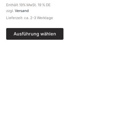
Optionen
Enthält 19% MwSt. 19 % DE
können
zzgl.
Versand
auf
Lieferzeit: ca. 2-3 Werktage
der
Produktseite
Ausführung wählen
gewählt
werden