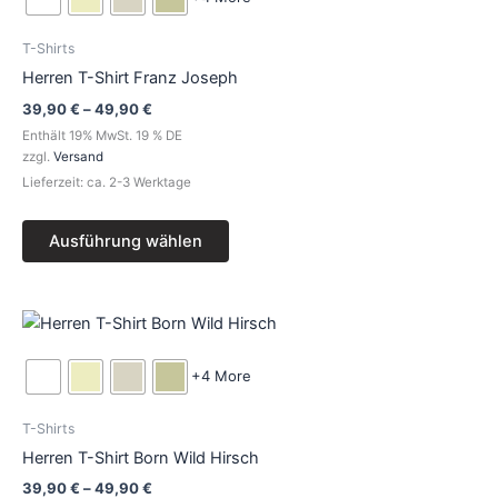
mehrere
Varianten
T-Shirts
auf.
Herren T-Shirt Franz Joseph
Die
39,90
€
–
49,90
€
Optionen
Enthält 19% MwSt. 19 % DE
können
zzgl.
Versand
auf
Lieferzeit: ca. 2-3 Werktage
der
Produktseite
Ausführung wählen
gewählt
werden
Preisspanne:
Dieses
39,90 €
Produkt
bis
49,90 €
weist
+4 More
mehrere
Varianten
T-Shirts
auf.
Herren T-Shirt Born Wild Hirsch
Die
39,90
€
–
49,90
€