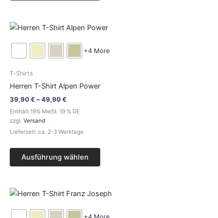
gewählt
werden
Preisspanne:
Dieses
39,90 €
Produkt
bis
49,90 €
weist
+4 More
mehrere
Varianten
T-Shirts
auf.
Herren T-Shirt Alpen Power
Die
39,90
€
–
49,90
€
Optionen
Enthält 19% MwSt. 19 % DE
können
zzgl.
Versand
auf
Lieferzeit: ca. 2-3 Werktage
der
Produktseite
Ausführung wählen
gewählt
werden
Preisspanne:
Dieses
39,90 €
Produkt
bis
49,90 €
weist
+4 More