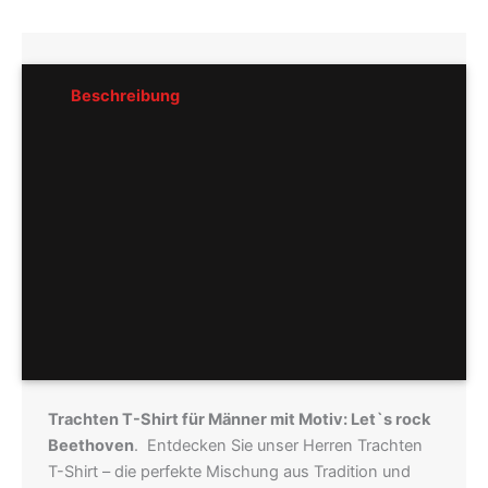
Beschreibung
Rezensionen (0)
Pflegeempfehlung
Hersteller
Größentabellen
Trachten T-Shirt für Männer mit Motiv: Let`s rock
Beethoven
. Entdecken Sie unser Herren Trachten
T-Shirt – die perfekte Mischung aus Tradition und