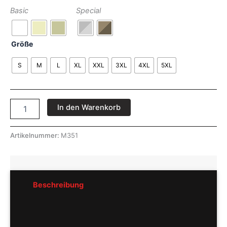
Basic
Special
Größe
S
M
L
XL
XXL
3XL
4XL
5XL
In den Warenkorb
Artikelnummer:
M351
Beschreibung
Rezensionen (0)