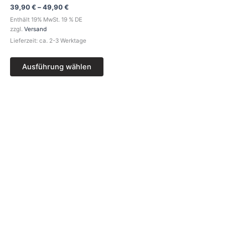
39,90
€
–
49,90
€
Enthält 19% MwSt. 19 % DE
zzgl.
Versand
Lieferzeit: ca. 2-3 Werktage
Ausführung wählen
Preisspanne:
Dieses
39,90 €
Produkt
bis
49,90 €
weist
mehrere
Varianten
auf.
Die
Optionen
können
auf
der