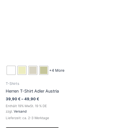
Produktseite
gewählt
werden
+4 More
T-Shirts
Herren T-Shirt Adler Austria
39,90
€
–
49,90
€
Enthält 19% MwSt. 19 % DE
zzgl.
Versand
Lieferzeit: ca. 2-3 Werktage