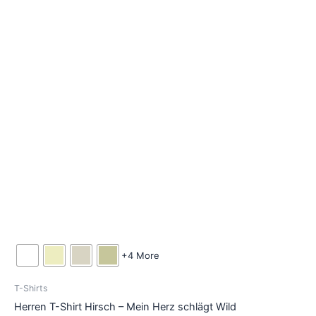
Die
Optionen
können
auf
der
Produktseite
gewählt
werden
+4 More
T-Shirts
Herren T-Shirt Hirsch – Mein Herz schlägt Wild