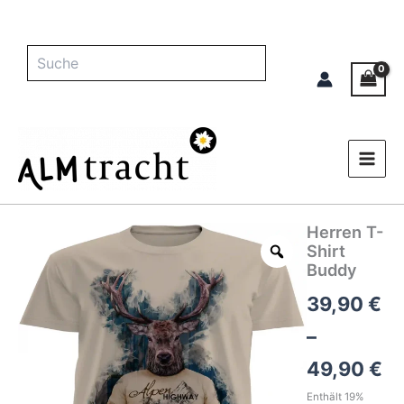
Zum
Inhalt
springen
Suche
Herren T-
Herren
Pr
T-
Shirt
Shirt
39
Buddy
Buddy
bi
39,90
€
Menge
49
–
49,90
€
Enthält 19%