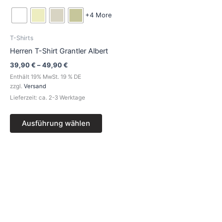
+4 More
T-Shirts
Herren T-Shirt Grantler Albert
39,90
€
–
49,90
€
Enthält 19% MwSt. 19 % DE
zzgl.
Versand
Lieferzeit: ca. 2-3 Werktage
Ausführung wählen
Preisspanne:
Dieses
39,90 €
Produkt
bis
49,90 €
weist
mehrere
Varianten
auf.