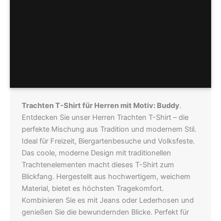
Pflegeempfehlung
Hersteller
Größentabellen
Trachten T-Shirt für Herren mit Motiv: Buddy
.
Entdecken Sie unser Herren Trachten T-Shirt – die
perfekte Mischung aus Tradition und modernem Stil.
Ideal für Freizeit, Biergartenbesuche und Volksfeste.
Das coole, moderne Design mit traditionellen
Trachtenelementen macht dieses T-Shirt zum
Blickfang. Hergestellt aus hochwertigem, weichem
Material, bietet es höchsten Tragekomfort.
Kombinieren Sie es mit Jeans oder Lederhosen und
genießen Sie die bewundernden Blicke. Perfekt für