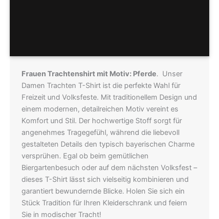
Hersteller
Größentabellen
Frauen Trachtenshirt mit Motiv: Pferde
. Unser
Damen Trachten T-Shirt ist die perfekte Wahl für
Freizeit und Volksfeste. Mit traditionellem Design und
einem modernen, detailreichen Motiv vereint es
Komfort und Stil. Der hochwertige Stoff sorgt für
angenehmes Tragegefühl, während die liebevoll
gestalteten Details den typisch bayerischen Charme
versprühen. Egal ob beim gemütlichen
Biergartenbesuch oder auf dem nächsten Volksfest –
dieses T-Shirt lässt sich vielseitig kombinieren und
garantiert bewundernde Blicke. Holen Sie sich ein
Stück Tradition für Ihren Kleiderschrank und feiern
Sie in modischer Tracht!