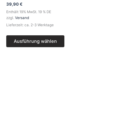
Die
39,90
€
Optionen
Enthält 19% MwSt. 19 % DE
können
zzgl.
Versand
auf
Lieferzeit: ca. 2-3 Werktage
der
Produktseite
Ausführung wählen
gewählt
werden