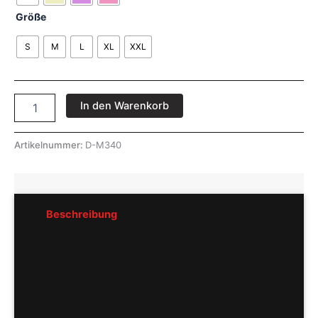
Größe
S
M
L
XL
XXL
In den Warenkorb
Artikelnummer:
D-M340
Beschreibung
Rezensionen (0)
Pflegeempfehlung