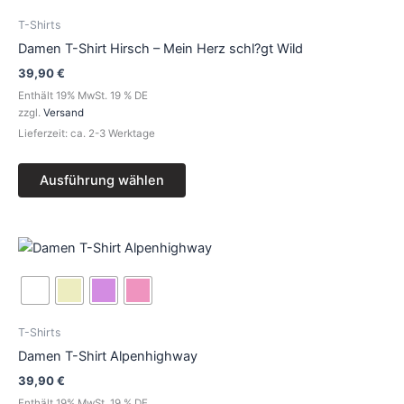
mehrere
Varianten
T-Shirts
auf.
Damen T-Shirt Hirsch – Mein Herz schl?gt Wild
Die
39,90
€
Optionen
Enthält 19% MwSt. 19 % DE
können
zzgl.
Versand
auf
Lieferzeit: ca. 2-3 Werktage
der
Produktseite
Ausführung wählen
gewählt
werden
Dieses
Produkt
weist
mehrere
Varianten
T-Shirts
auf.
Damen T-Shirt Alpenhighway
Die
39,90
€
Optionen
Enthält 19% MwSt. 19 % DE