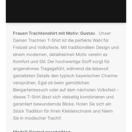
Größentabellen
Frauen Trachtenshirt mit Motiv: Gustav
. Unser
Damen Trachten T-Shirt ist die perfekte Wahl für
Freizeit und Volksfeste. Mit traditionellem Design und
einem modernen, detailreichen Motiv vereint es
Komfort und Stil. Der hochwertige Stoff sorgt für
angenehmes Tragegefühl, während die liebevoll
gestalteten Details den typisch bayerischen Charme
versprühen. Egal ob beim gemütlichen
Biergartenbesuch oder auf dem nächsten Volksfest –
dieses T-Shirt lässt sich vielseitig kombinieren und
garantiert bewundernde Blicke. Holen Sie sich ein
Stück Tradition für Ihren Kleiderschrank und feiern
Sie in modischer Tracht!