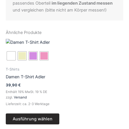
passendes Oberteil
im liegenden Zustand messen
und vergleichen (bitte nicht am Körper messen!)
Ähnliche Produkte
Dieses
Produkt
weist
mehrere
Varianten
T-Shirts
auf.
Damen T-Shirt Adler
Die
39,90
€
Optionen
Enthält 19% MwSt. 19 % DE
können
zzgl.
Versand
auf
Lieferzeit: ca. 2-3 Werktage
der
Produktseite
Ausführung wählen
gewählt