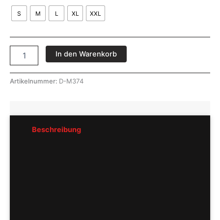
S
M
L
XL
XXL
In den Warenkorb
Artikelnummer:
D-M374
Beschreibung
Rezensionen (0)
Pflegeempfehlung
Hersteller