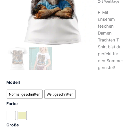
2-3 Werktage
Mit
unserem
feschen
Damen
Trachten T-
Shirt bist du
perfekt für
den Sommer
gerüstet!
Modell
Normal geschnitten
Weit geschnitten
Farbe
Größe