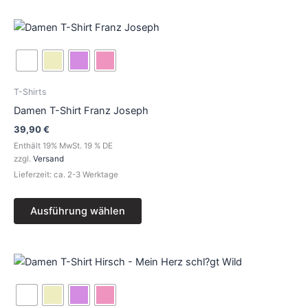
werden
Dieses
Produkt
weist
mehrere
Varianten
T-Shirts
auf.
Damen T-Shirt Franz Joseph
Die
39,90
€
Optionen
Enthält 19% MwSt. 19 % DE
können
zzgl.
Versand
auf
Lieferzeit: ca. 2-3 Werktage
der
Produktseite
Ausführung wählen
gewählt
werden
Dieses
Produkt
weist