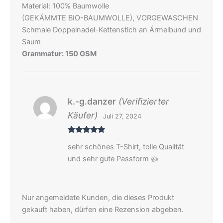
Material: 100% Baumwolle
(GEKÄMMTE BIO-BAUMWOLLE), VORGEWASCHEN
Schmale Doppelnadel-Kettenstich an Ärmelbund und
Saum
Grammatur: 150 GSM
k.-g.danzer
(Verifizierter
Käufer)
Juli 27, 2024
Bewertet
sehr schönes T-Shirt, tolle Qualität
mit
5
von 5
und sehr gute Passform 👍
Nur angemeldete Kunden, die dieses Produkt
gekauft haben, dürfen eine Rezension abgeben.