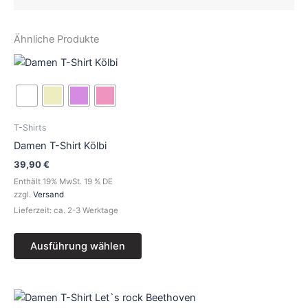
Ähnliche Produkte
Dieses
Produkt
weist
mehrere
Varianten
T-Shirts
auf.
Damen T-Shirt Kölbi
Die
39,90
€
Optionen
Enthält 19% MwSt. 19 % DE
können
zzgl.
Versand
auf
Lieferzeit: ca. 2-3 Werktage
der
Produktseite
Ausführung wählen
gewählt
werden
Dieses