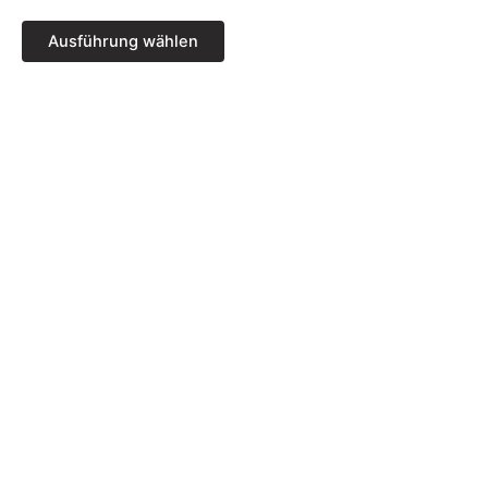
der
Produktseite
Ausführung wählen
gewählt
werden