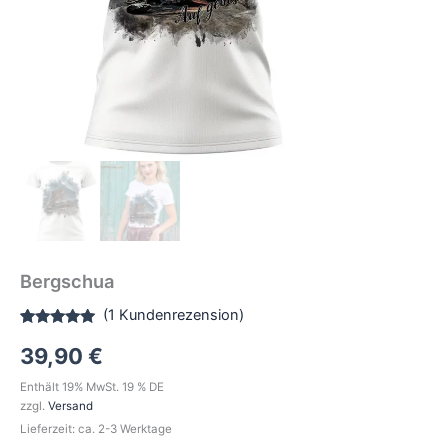
Bergschua
(
1
Kundenrezension)
Bewertet
1
39,90
€
mit
5.00
von 5,
basierend
Enthält 19% MwSt. 19 % DE
auf
zzgl.
Versand
Kundenbewertung
Lieferzeit: ca. 2-3 Werktage