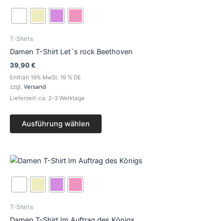
Produkt
weist
mehrere
Varianten
T-Shirts
auf.
Damen T-Shirt Let`s rock Beethoven
Die
39,90
€
Optionen
Enthält 19% MwSt. 19 % DE
können
zzgl.
Versand
auf
Lieferzeit: ca. 2-3 Werktage
der
Produktseite
Ausführung wählen
gewählt
werden
Dieses
Produkt
weist
mehrere
Varianten
T-Shirts
auf.
Damen T-Shirt Im Auftrag des Königs