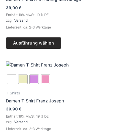
Die
39,90
€
Optionen
Enthält 19% MwSt. 19 % DE
können
zzgl.
Versand
auf
Lieferzeit: ca. 2-3 Werktage
der
Produktseite
Ausführung wählen
gewählt
werden
Dieses
Produkt
weist
mehrere
Varianten
T-Shirts
auf.
Damen T-Shirt Franz Joseph
Die
39,90
€
Optionen
Enthält 19% MwSt. 19 % DE
können
zzgl.
Versand
auf
Lieferzeit: ca. 2-3 Werktage