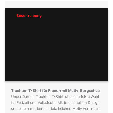
Beschreibung
Rezensionen (1)
Pflegeempfehlung
Hersteller
Größentabellen
Trachten T-Shirt für Frauen mit Motiv: Bergschua
.
Unser Damen Trachten T-Shirt ist die perfekte Wahl
für Freizeit und Volksfeste. Mit traditionellem Design
und einem modernen, detailreichen Motiv vereint es